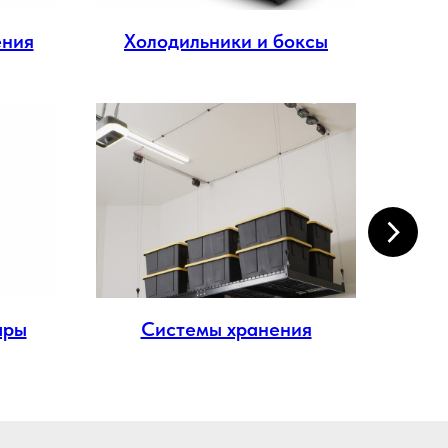
ения
Холодильники и боксы
Эл
ары
Системы хранения
М