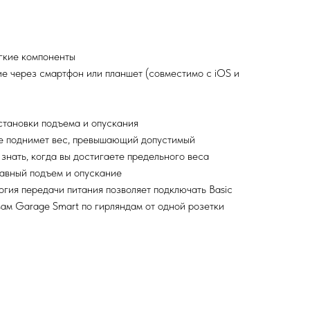
егкие компоненты
е через смартфон или планшет (совместимо с iOS и
становки подъема и опускания
не поднимет вес, превышающий допустимый
 знать, когда вы достигаете предельного веса
лавный подъем и опускание
огия передачи питания позволяет подключать Basic
твам Garage Smart по гирляндам от одной розетки