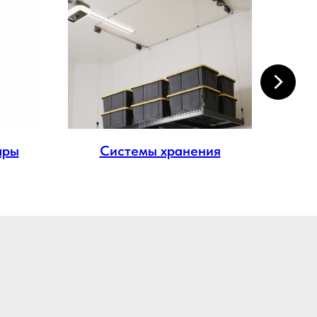
ары
Системы хранения
М