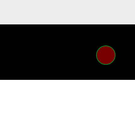
ых
сит исключительно информационный
статьи 437 Гражданского кодекса
 рассматриваться как предложение,
изменить данную информацию без