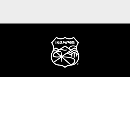
© 2016-2025 Официальный партнер iKamper в России и СНГ
Палатки на крышу автомобиля и аксессуары.
олитика конфиденциальности и обработки персональных данн
обращает внимание на то, что Интернет-ресурс iKamper.ru но
ях не является публичной офертой, определяемой положениями 
, представленная на сайте, ни при каких условиях не должна
бо лицу. Продавец оставляет за собой право в любое время 