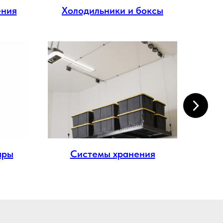
ения
Холодильники и боксы
Эл
ары
Системы хранения
М