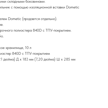
кими складными боковинами.
ильник с помощью изоляционной вставки Dometic
лем Dometic (продается отдельно).
ле.
прочного полиэстера 840D с ТПУ-покрытием.
Go.
кое хранилище, 10 л
лиэстер 840D с ТПУ-покрытием
21 дюйма) Д x 183 мм (7,20 дюйма) Ш x 285 мм