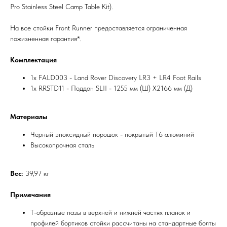
Pro Stainless Steel Camp Table Kit).
На все стойки Front Runner предоставляется ограниченная
пожизненная гарантия*.
Комплектация
1x FALD003 - Land Rover Discovery LR3 + LR4 Foot Rails
1x RRSTD11 - Поддон SLII - 1255 мм (Ш) X2166 мм (Д)
Материалы
Черный эпоксидный порошок - покрытый T6 алюминий
Высокопрочная сталь
Вес
: 39,97 кг
Примечания
Т-образные пазы в верхней и нижней частях планок и
профилей бортиков стойки рассчитаны на стандартные болты