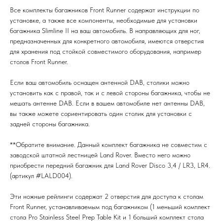
Все комплекты багажников Front Runner содержат инструкции по
установке, а также все компоненты, необходимые для установки
багажника Slimline II на ваш автомобиль. В направляющих для ног,
предназначенных для конкретного автомобиля, имеются отверстия
для хранения под стойкой совместимого оборудования, например
столов Front Runner.
Если ваш автомобиль оснащен антенной DAB, столики можно
установить как с правой, так и с левой стороны багажника, чтобы не
мешать антенне DAB. Если в вашем автомобиле нет антенны DAB,
вы также можете сориентировать один столик для установки с
задней стороны багажника.
**Обратите внимание. Данный комплект багажника не совместим с
заводской штатной лестницей Land Rover. Вместо него можно
приобрести передний багажник для Land Rover Disco 3,4 / LR3, LR4.
(артикул #LALD004).
Эти ножные рейлинги содержат 2 отверстия для доступа к столам
Front Runner, устанавливаемым под багажником (1 меньший комплект
стола Pro Stainless Steel Prep Table Kit и 1 больший комплект стола