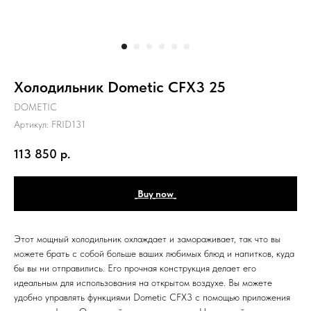
Холодильник Dometic CFX3 25
DOMETIC
Артикул:
FRID131
113 850
р.
_Buy_now_
Этот мощный холодильник охлаждает и замораживает, так что вы
можете брать с собой больше ваших любимых блюд и напитков, куда
бы вы ни отправились. Его прочная конструкция делает его
идеальным для использования на открытом воздухе. Вы можете
удобно управлять функциями Dometic CFX3 с помощью приложения