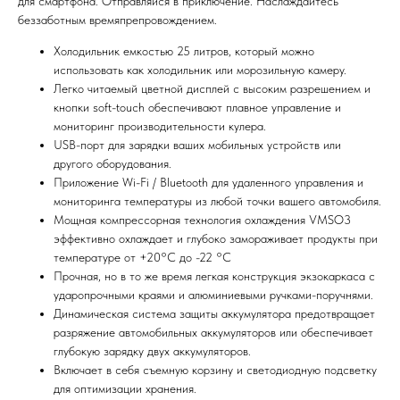
для смартфона. Отправляйся в приключение. Наслаждайтесь
беззаботным времяпрепровождением.
Холодильник емкостью 25 литров, который можно
использовать как холодильник или морозильную камеру.
Легко читаемый цветной дисплей с высоким разрешением и
кнопки soft-touch обеспечивают плавное управление и
мониторинг производительности кулера.
USB-порт для зарядки ваших мобильных устройств или
другого оборудования.
Приложение Wi-Fi / Bluetooth для удаленного управления и
мониторинга температуры из любой точки вашего автомобиля.
Мощная компрессорная технология охлаждения VMSO3
эффективно охлаждает и глубоко замораживает продукты при
температуре от +20°C до -22 °C
Прочная, но в то же время легкая конструкция экзокаркаса с
ударопрочными краями и алюминиевыми ручками-поручнями.
Динамическая система защиты аккумулятора предотвращает
разряжение автомобильных аккумуляторов или обеспечивает
глубокую зарядку двух аккумуляторов.
Включает в себя съемную корзину и светодиодную подсветку
для оптимизации хранения.