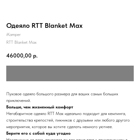
Одеяло RTT Blanket Max
iKamper
RTT Blanket Max
46000,00
р.
Пуховое одеяло большого размера для ваших самых больших
приключений.
Больше, чем жизненный комфорт
Негабаритное одеяло RTT Max идеально подходит для кемпинга,
строительства крепостей, пикников с друзьями или любого другого
мероприятия, которое вы хотите сделать немного уютнее.
Берите его с собой куда угодно
Независимо от того, приведет ли вас ваша тяга к приключениям в