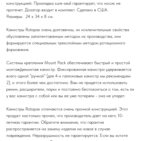
конструкцией. Прокладка sure-seal гарантирует, что носик не
протечет. Дозатор входит в комплект. Сделано в США.
Размеры: 24 x 34 x 8 см.
Канистры Rotopax очень долговечны, их исключительные свойства
обусловлены запатентованным методом их производства, они
формируются специальным трехслойным методом ротационного
формования.
Системы крепления Mount Pack обеспечивают быстрый и простой
монтаж/демонтаж канистр. Фиксированная канистра удерживается
всего одной "ручкой" (для 4-х галлоновых канистр мы рекомендуем
2), и этого более чем достаточно. Вам не придется использовать
ремни, расширители, пауки и постоянно беспокоиться о том, есть ли
у вас канистра с собой или вы ее уже потеряли - она не упадет.
Канистры Rotopax отличаются очень прочной конструкцией. Этот
продукт настолько прочен, что производитель дает на него 10-
летнюю гарантию. Обратите внимание, что гарантия
распространяется на замену изделия на новое в случае
повреждения. Неразрушимость не гарантируется. Если вы хотите