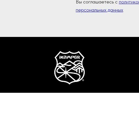
Вы соглашаетесь с
политико
персональных данных
© 2016-2025 Официальный партнер iKamper в России и СНГ
Палатки на крышу автомобиля и аксессуары.
олитика конфиденциальности и обработки персональных данн
обращает внимание на то, что Интернет-ресурс iKamper.ru но
ях не является публичной офертой, определяемой положениями 
, представленная на сайте, ни при каких условиях не должна