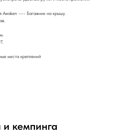
ия Awaken ---- Багажник на крышу.
ав.
м.
T.
ные места креплений
 и кемпинга