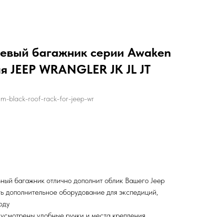
евый багажник серии Awaken
для JEEP WRANGLER JK JL JT
m-black-roof-rack-for-jeep-wr
ьный багажник отлично дополнит облик Вашего Jeep
ть дополнительное оборудование для экспедиций,
оду
дусмотрены удобные ручки и места крепления