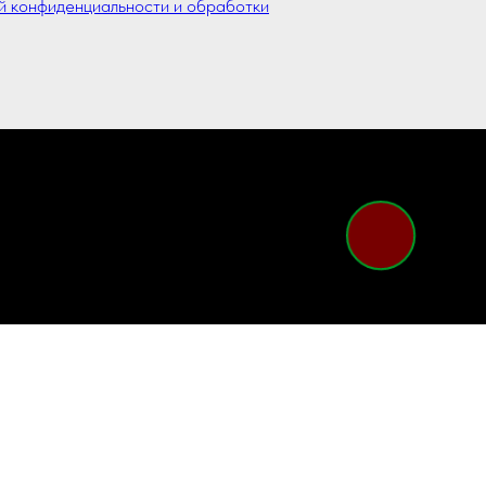
й конфиденциальности и обработки
ых
сит исключительно информационный
статьи 437 Гражданского кодекса
 рассматриваться как предложение,