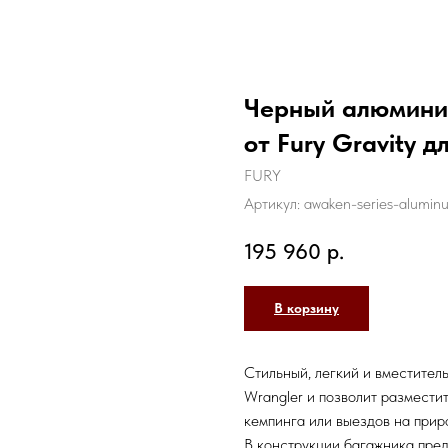
Черный алюмини
от Fury Gravity 
FURY
Артикул:
awaken-series-aluminu
195 960
р.
В корзину
Стильный, легкий и вместител
Wrangler и позволит размести
кемпинга или выездов на прир
В конструкции багажника пре