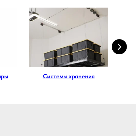
ары
Системы хранения
М