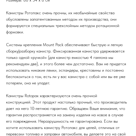
Канистры Ротопакс очень прочны, их необычайные свойства
обусловлены запатентованным методом их производства, они
формируются специальным трехслойным методом ротационной
формовки.
Системы крепления Mount Pack обеспечивают быструю и легкую
сборку/разборку канистр. Фиксированная канистра удерживается
только одной «ручкой» (для канистр емкостью 4 галлона мы
рекомендуем две), и этого более чем достаточно. Вам не придется
использовать никакие лямки, эспандеры, крестовины и постоянно
беспокоиться о том, есть ли у вас канистра с собой или вы ее уже
потеряли, она не упадет.
Канистры Rotopax характеризуются очень прочной
конструкцией. Этот продукт настолько прочный, что производитель
дает на него 10-летнюю гарантию. Обращаем Ваше внимание, что
гарантия распространяется на замену изделия на новое в случае
его повреждения. Неразрушимость не гарантирована. Если вы
хотите использовать канистру Ротопакс для целей, отличных от
перевозки топлива и заправки автомобиля, вы делаете это на свой