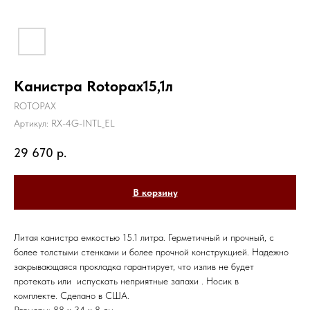
Канистра Rotopax15,1л
ROTOPAX
Артикул:
RX-4G-INTL_EL
29 670
р.
В корзину
Литая канистра емкостью 15.1 литра. Герметичный и прочный, с
более толстыми стенками и более прочной конструкцией. Надежно
закрывающаяся прокладка гарантирует, что излив не будет
протекать или испускать неприятные запахи . Носик в
комплекте. Сделано в США.
Размеры: 88 х 34 х 8 см