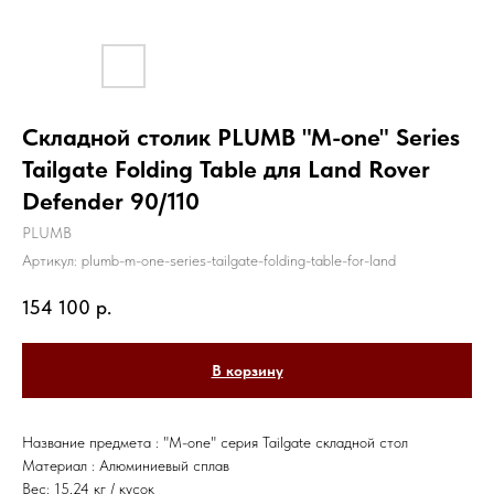
Складной столик PLUMB "M-one" Series
Tailgate Folding Table для Land Rover
Defender 90/110
PLUMB
Артикул:
plumb-m-one-series-tailgate-folding-table-for-land
154 100
р.
В корзину
Название предмета : "M-one" серия Tailgate складной стол
Материал : Алюминиевый сплав
Вес: 15,24 кг / кусок