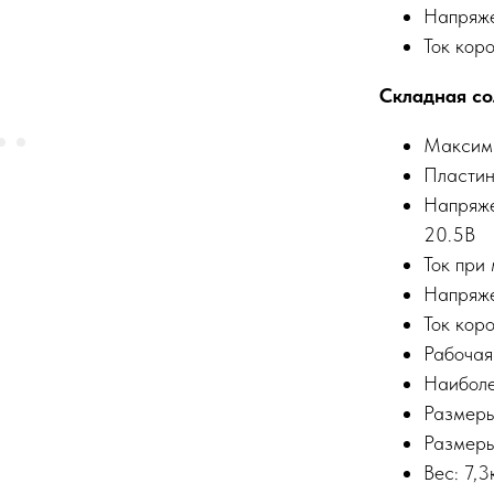
Напряжен
Ток коро
Складная со
Максима
Пластин
Напряже
20.5В
Ток при
Напряжен
Ток коро
Рабочая
Наиболе
Размеры
Размеры
Вес: 7,3