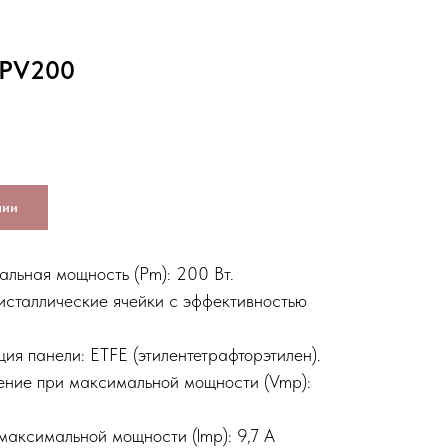
 PV200
чии
льная мощность (Pm): 200 Вт.
сталлические ячейки с эффективностью
ия панели: ETFE (этилентетрафторэтилен).
ние при максимальной мощности (Vmp):
 максимальной мощности (lmp): 9,7 А