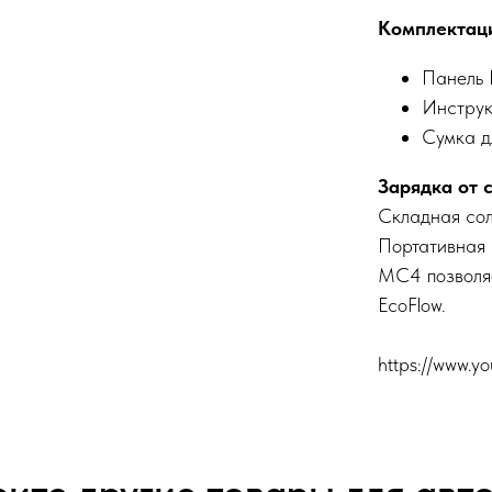
Комплектац
Панель
Инструк
Сумка д
Зарядка от 
Складная сол
Портативная 
MC4 позволяет
EcoFlow.
https://www.