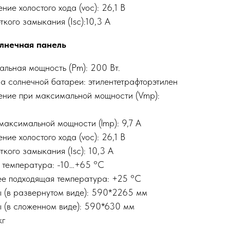
ие холостого хода (voc): 26,1 В
ткого замыкания (Isc):10,3 A
лнечная панель
льная мощность (Pm): 200 Вт.
а солнечной батареи: этилентетрафторэтилен
ние при максимальной мощности (Vmp):
 максимальной мощности (lmp): 9,7 А
ие холостого хода (voc): 26,1 В
ткого замыкания (Isc): 10,3 A
 температура: -10…+65 °C
е подходящая температура: +25 °C
 (в развернутом виде): 590*2265 мм
 (в сложенном виде): 590*630 мм
кг