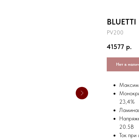
BLUETTI
PV200
41577
р.
Нет в нали
Максима
Монокри
23,4%
Ламинац
Напряже
20.5В
Ток при