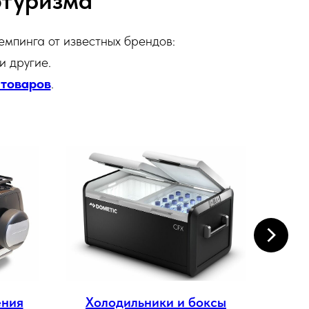
отуризма
емпинга от известных брендов:
 и другие.
 товаров
.
ения
Холодильники и боксы
Эл