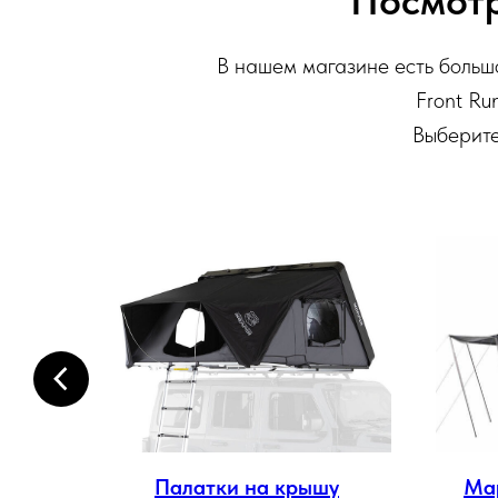
Посмотр
В нашем магазине есть большо
Front Run
Выберите
ма
Палатки на крышу
Ма