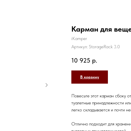
Карман для веще
iKamper
Артикул:
StorageRack 3.0
10 925
р.
В корзину
Повесьте этот карман сбоку о
туалетные принадлежности или
легко складывается и почти не
Отлично подходит для хранени
туалетных принадлежностей