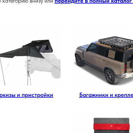
 категорию внизу или
перейдите в полный каталог
ркизы и пристройки
Багажники и крепл