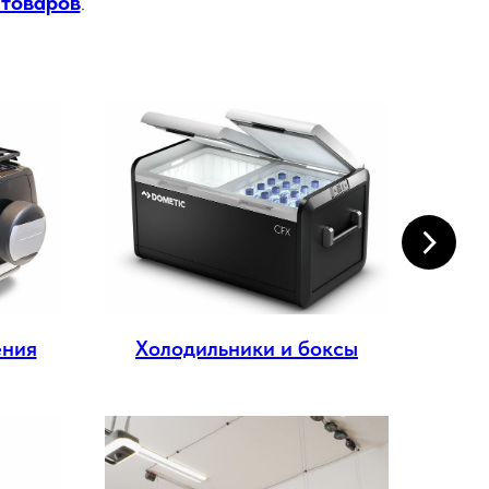
 товаров
.
ения
Холодильники и боксы
Эл