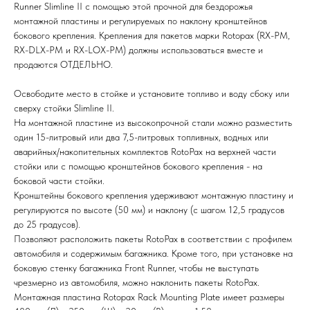
Runner Slimline II с помощью этой прочной для бездорожья
монтажной пластины и регулируемых по наклону кронштейнов
бокового крепления. Крепления для пакетов марки Rotopax (RX-PM,
RX-DLX-PM и RX-LOX-PM) должны использоваться вместе и
продаются ОТДЕЛЬНО.
Освободите место в стойке и установите топливо и воду сбоку или
сверху стойки Slimline II.
На монтажной пластине из высокопрочной стали можно разместить
один 15-литровый или два 7,5-литровых топливных, водных или
аварийных/накопительных комплектов RotoPax на верхней части
стойки или с помощью кронштейнов бокового крепления - на
боковой части стойки.
Кронштейны бокового крепления удерживают монтажную пластину и
регулируются по высоте (50 мм) и наклону (с шагом 12,5 градусов
до 25 градусов).
Позволяют расположить пакеты RotoPax в соответствии с профилем
автомобиля и содержимым багажника. Кроме того, при установке на
боковую стенку багажника Front Runner, чтобы не выступать
чрезмерно из автомобиля, можно наклонить пакеты RotoPax.
Монтажная пластина Rotopax Rack Mounting Plate имеет размеры