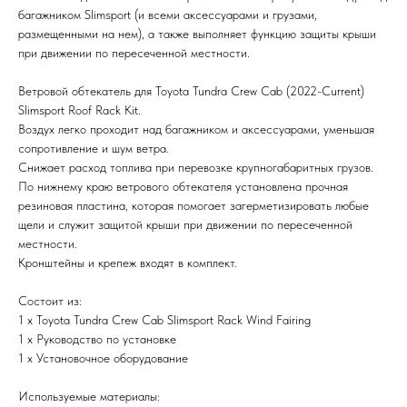
багажником Slimsport (и всеми аксессуарами и грузами,
размещенными на нем), а также выполняет функцию защиты крыши
при движении по пересеченной местности.
Ветровой обтекатель для Toyota Tundra Crew Cab (2022-Current)
Slimsport Roof Rack Kit.
Воздух легко проходит над багажником и аксессуарами, уменьшая
сопротивление и шум ветра.
Снижает расход топлива при перевозке крупногабаритных грузов.
По нижнему краю ветрового обтекателя установлена прочная
резиновая пластина, которая помогает загерметизировать любые
щели и служит защитой крыши при движении по пересеченной
местности.
Кронштейны и крепеж входят в комплект.
Состоит из:
1 x Toyota Tundra Crew Cab Slimsport Rack Wind Fairing
1 x Руководство по установке
1 x Установочное оборудование
Используемые материалы: