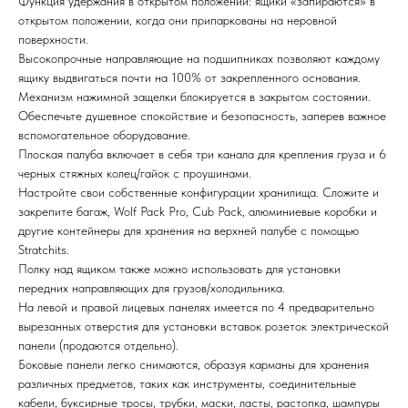
Функция удержания в открытом положении: ящики «запираются» в
открытом положении, когда они припаркованы на неровной
поверхности.
Высокопрочные направляющие на подшипниках позволяют каждому
ящику выдвигаться почти на 100% от закрепленного основания.
Механизм нажимной защелки блокируется в закрытом состоянии.
Обеспечьте душевное спокойствие и безопасность, заперев важное
вспомогательное оборудование.
Плоская палуба включает в себя три канала для крепления груза и 6
черных стяжных колец/гайок с проушинами.
Настройте свои собственные конфигурации хранилища. Сложите и
закрепите багаж, Wolf Pack Pro, Cub Pack, алюминиевые коробки и
другие контейнеры для хранения на верхней палубе с помощью
Stratchits.
Полку над ящиком также можно использовать для установки
передних направляющих для грузов/холодильника.
На левой и правой лицевых панелях имеется по 4 предварительно
вырезанных отверстия для установки вставок розеток электрической
панели (продаются отдельно).
Боковые панели легко снимаются, образуя карманы для хранения
различных предметов, таких как инструменты, соединительные
кабели, буксирные тросы, трубки, маски, ласты, растопка, шампуры