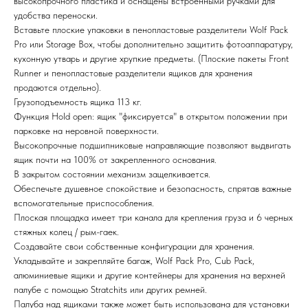
высокопрочного пластика и оснащены встроенными ручками для
удобства переноски.
Вставьте плоские упаковки в пенопластовые разделители Wolf Pack
Pro или Storage Box, чтобы дополнительно защитить фотоаппаратуру,
кухонную утварь и другие хрупкие предметы. (Плоские пакеты Front
Runner и пенопластовые разделители ящиков для хранения
продаются отдельно).
Грузоподъемность ящика 113 кг.
Функция Hold open: ящик "фиксируется" в открытом положении при
парковке на неровной поверхности.
Высокопрочные подшипниковые направляющие позволяют выдвигать
ящик почти на 100% от закрепленного основания.
В закрытом состоянии механизм защелкивается.
Обеспечьте душевное спокойствие и безопасность, спрятав важные
вспомогательные приспособления.
Плоская площадка имеет три канала для крепления груза и 6 черных
стяжных колец / рым-гаек.
Создавайте свои собственные конфигурации для хранения.
Укладывайте и закрепляйте багаж, Wolf Pack Pro, Cub Pack,
алюминиевые ящики и другие контейнеры для хранения на верхней
палубе с помощью Stratchits или других ремней.
Палуба над ящиками также может быть использована для установки