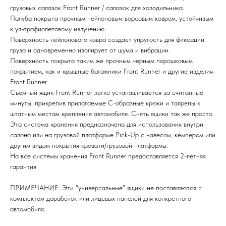
грузовых салазок Front Runner / салазок для холодильника.
Палуба покрыта прочным нейлоновым ворсовым ковром, устойчивым
к ультрафиолетовому излучению.
Поверхность нейлонового ковра создает упругость для фиксации
груза и одновременно изолирует от шума и вибрации.
Поверхность покрыта таким же прочным черным порошковым
покрытием, как и крышные багажники Front Runner и другие изделия
Front Runner.
Съемный ящик Front Runner легко устанавливается за считанные
минуты, прикрепив прилагаемые С-образные крюки и талрепы к
штатным местам крепления автомобиля. Снять ящики так же просто.
Эта система хранения предназначена для использования внутри
салона или на грузовой платформе Pick-Up с навесом, кемпером или
другим видом покрытия кровати/грузовой платформы.
На все системы хранения Front Runner предоставляется 2-летняя
гарантия.
ПРИМЕЧАНИЕ: Эти "универсальные" ящики не поставляются с
комплектом доработок или лицевых панелей для конкретного
автомобиля.